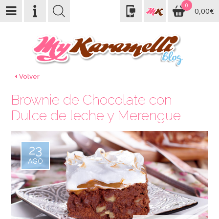
0
0,00€
Volver
Brownie de Chocolate con
Dulce de leche y Merengue
23
AGO