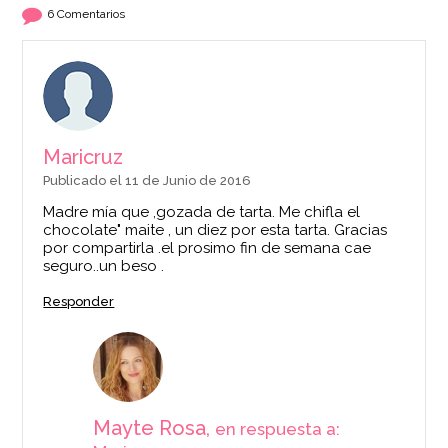
Marrón - Wilton
Bourbon de
6 Comentarios
Madagascar con
Semillas 75 ml
2,60€
13,45€
Maricruz
AÑADIR
AÑADIR
Publicado el 11 de Junio de 2016
Madre mía que ,gozada de tarta. Me chifla el
chocolate" maite , un diez por esta tarta. Gracias
por compartirla .el prosimo fin de semana cae
seguro..un beso .
Responder
Mayte Rosa,
en respuesta a: