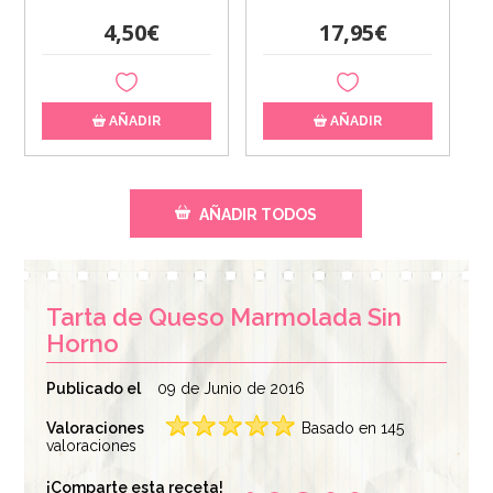
4,50€
17,95€
AÑADIR
AÑADIR
AÑADIR TODOS
Tarta de Queso Marmolada Sin
Horno
Publicado el
09 de Junio de 2016
Valoraciones
Basado en 145
Molde Springform 20
valoraciones
Spray Desmoldante
cm - Masterclass
Profesional Dubor
¡Comparte esta receta!
600 ml