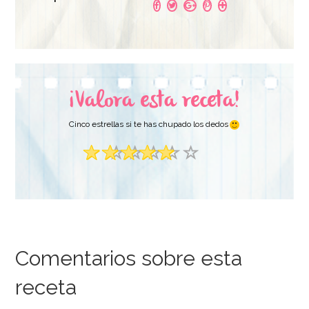
15,49€
6,95€
¡Valora esta receta!
AÑADIR
AÑADIR
Cinco estrellas si te has chupado los dedos
Comentarios sobre esta
receta
Colorante en Gel
Extracto de Vainilla