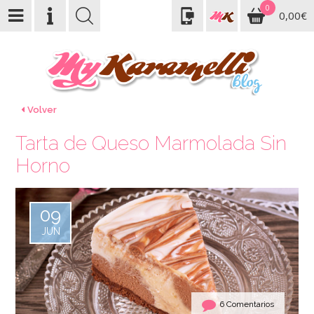
0
0,00€
Volver
Tarta de Queso Marmolada Sin
Horno
09
JUN
6 Comentarios