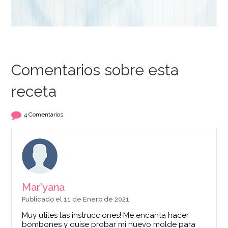
Comentarios sobre esta
receta
Espátula Profesional
Espátula para
para Chocolate 22
Chocolate 14 cm
4 Comentarios
cm
25,95€
4,95€
AÑADIR
AÑADIR
Mar'yana
Publicado el 11 de Enero de 2021
Muy utiles las instrucciones! Me encanta hacer
bombones y quise probar mi nuevo molde para