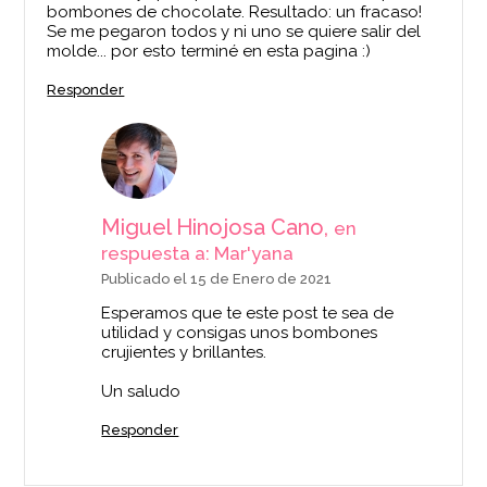
bombones de chocolate. Resultado: un fracaso!
Se me pegaron todos y ni uno se quiere salir del
molde... por esto terminé en esta pagina :)
Responder
Cuchara de silicona
Termómetro digital
Miguel Hinojosa Cano,
en
con termómetro
Ibili
respuesta a: Mar'yana
digital
Publicado el 15 de Enero de 2021
21,90€
18,95€
Esperamos que te este post te sea de
utilidad y consigas unos bombones
crujientes y brillantes.
Un saludo
AÑADIR
AÑADIR
Responder