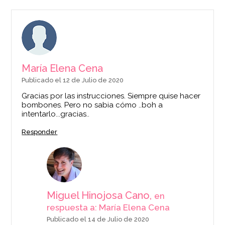
María Elena Cena
Publicado el 12 de Julio de 2020
Gracias por las instrucciones. Siempre quise hacer
Termómetro Digital
bombones. Pero no sabia cómo ..boh a
para Alimentos -
intentarlo...gracias..
Taylor Allergen
Responder
14,99€
AÑADIR
Miguel Hinojosa Cano,
en
respuesta a: María Elena Cena
Publicado el 14 de Julio de 2020