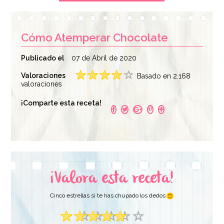
Cómo Atemperar Chocolate
Publicado el
07 de Abril de 2020
Valoraciones
Basado en 2.168
valoraciones
Cobertura de
Espátula Curvada
¡Comparte esta receta!
Chocolate con
Comfort Grip 19 cm -
Leche 1 Kg -
Wilton
Callebaut
29,95€
7,95€
¡Valora esta receta!
AÑADIR
AÑADIR
Cinco estrellas si te has chupado los dedos