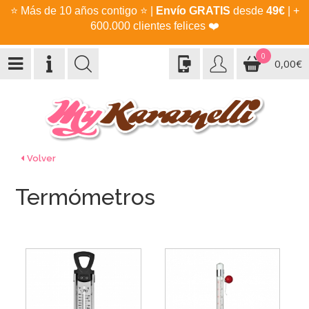
⭐
Más de 10 años contigo
⭐
|
Envío GRATIS
desde
49€
| +
600.000 clientes felices
❤️
0
0,00€
Volver
Termómetros