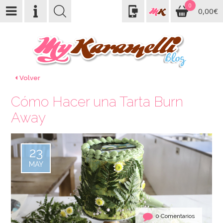
0
0,00€
Volver
Cómo Hacer una Tarta Burn
Away
23
MAY
0 Comentarios