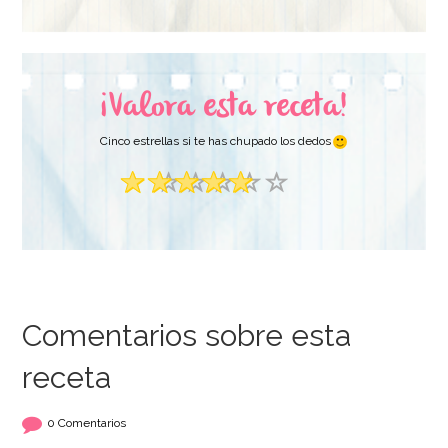
AÑADIR
AÑADIR
¡Valora esta receta!
Cinco estrellas si te has chupado los dedos
Comentarios sobre esta
receta
Aroma concentrado
Molde Forma
de Fresa 10 ml - Chef
Corazón 20 cm x 7,5
Delice
cm - PME
0 Comentarios