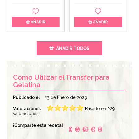
AÑADIR
AÑADIR
AÑADIR TODOS
Cómo Utilizar el Transfer para
Gelatina
Publicado el
23 de Enero de 2023
Valoraciones
Basado en 229
Colorante en Gel
valoraciones
Polvo de Gelatina 60
Rosa 30 gr -
gr - Funcakes
FunCakes
¡Comparte esta receta!
3,50€
4,50€