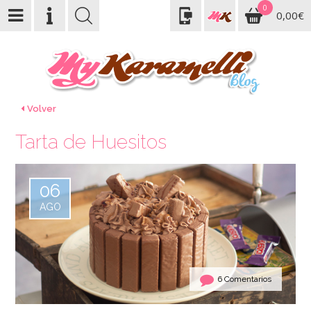
0
0,00€
Volver
Tarta de Huesitos
06
AGO
6 Comentarios