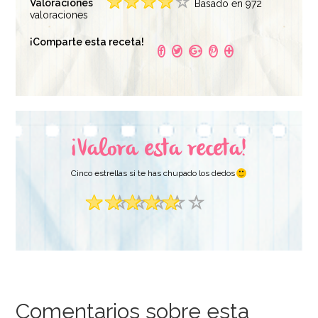
Valoraciones
Basado en 972
valoraciones
Huesitos de
Polvo de Gelatina 60
¡Comparte esta receta!
Chocolate Original
gr - Funcakes
48 Uds
19,95€
4,50€
¡Valora esta receta!
AÑADIR
AÑADIR
Cinco estrellas si te has chupado los dedos
Comentarios sobre esta