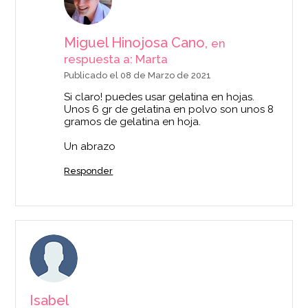
Miguel Hinojosa Cano,
en
respuesta a: Marta
Topping de Dulce de
Rollo de Acetato
Publicado el 08 de Marzo de 2021
Leche 1,2 Kg
para Pastelería 10
metros x 12 cm de
Si claro! puedes usar gelatina en hojas.
alto
Unos 6 gr de gelatina en polvo son unos 8
gramos de gelatina en hoja.
11,95€
6,95€
Un abrazo
Responder
AÑADIR
AÑADIR
Isabel