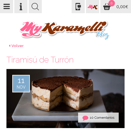
0
0,00€
Volver
Tiramisú de Turrón
11
NOV
10 Comentarios