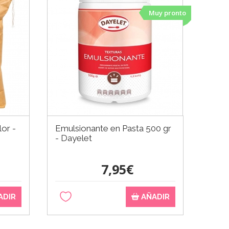
Muy pronto
lor -
Emulsionante en Pasta 500 gr
- Dayelet
7,95€
ADIR
AÑADIR