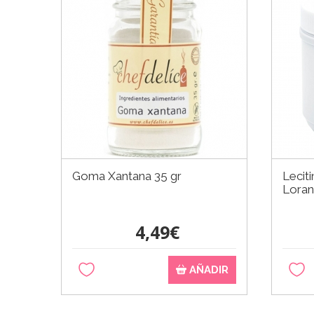
Goma Xantana 35 gr
Leciti
Lora
4,49€
AÑADIR