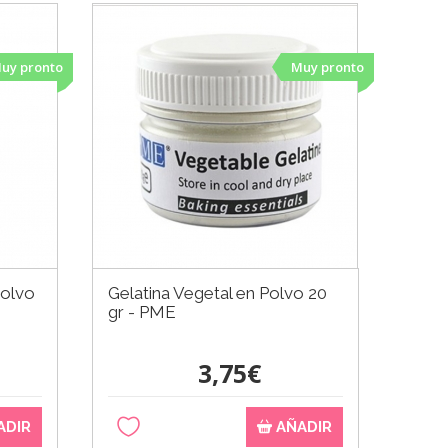
uy pronto
Muy pronto
polvo
Gelatina Vegetal en Polvo 20
gr - PME
3,75€
ADIR
AÑADIR