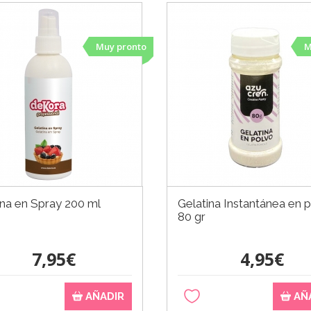
Muy pronto
M
ina en Spray 200 ml
Gelatina Instantánea en 
80 gr
7,95€
4,95€
AÑADIR
AÑ