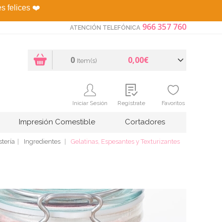
es felices
❤️
966 357 760
ATENCIÓN TELEFÓNICA
0
0,00€
Item(s)
Iniciar Sesión
Regístrate
Favoritos
Impresión Comestible
Cortadores
tería
Ingredientes
Gelatinas, Espesantes y Texturizantes