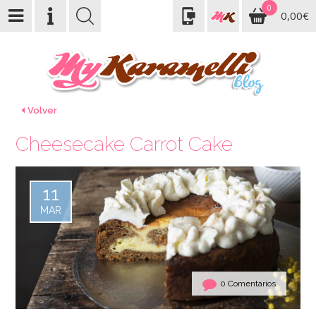
0
0,00€
Volver
Cheesecake Carrot Cake
11
MAR
0 Comentarios