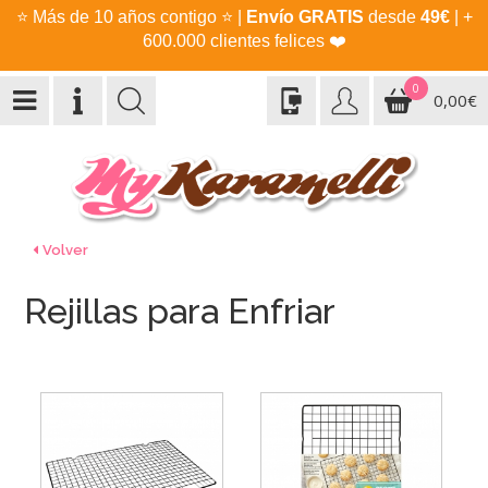
⭐
Más de 10 años contigo
⭐
|
Envío GRATIS
desde
49€
| +
600.000 clientes felices
❤️
0
0,00€
Volver
Rejillas para Enfriar