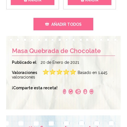
AÑADIR
AÑADIR
AÑADIR TODOS
Masa Quebrada de Chocolate
Publicado el
20 de Enero de 2021
Valoraciones
Basado en 1.445
valoraciones
Spray Desmoldante
¡Comparte esta receta!
Profesional Dubor
600 ml
6,95€