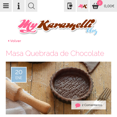
0
0,00€
Volver
Masa Quebrada de Chocolate
20
ENE
2 Comentarios