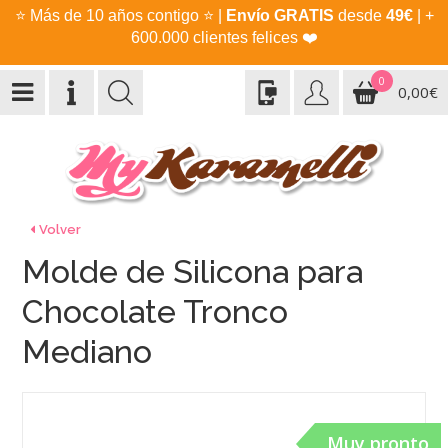
⭐
Más de 10 años contigo
⭐
|
Envío GRATIS
desde
49€
| +
600.000 clientes felices
❤️
0
0,00€
Volver
Molde de Silicona para
Chocolate Tronco
Mediano
Muy pronto