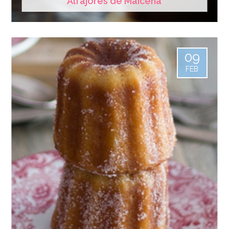
Alfajores de Maicena
09
FEB