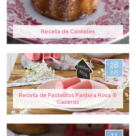
Receta de Canneles
28
JUN
Receta de Pastelitos Pantera Rosa ®
Caseros
11