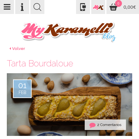
0
0,00€
Volver
Tarta Bourdaloue
01
FEB
2 Comentarios