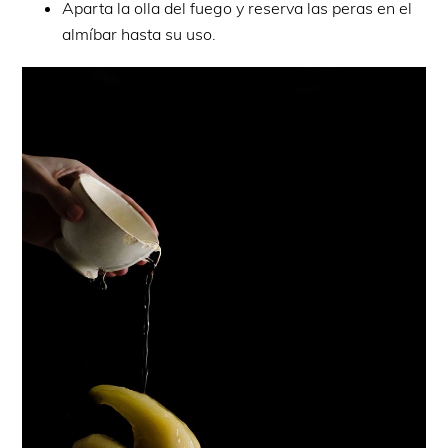
Aparta la olla del fuego y reserva las peras en el
almíbar hasta su uso.