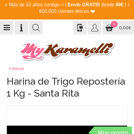
⭐
Más de 10 años contigo
⭐
|
Envío GRATIS
desde
49€
| +
600.000 clientes felices
❤️
0
0,00€
Volver
Harina de Trigo Repostería
1 Kg - Santa Rita
Muy pronto