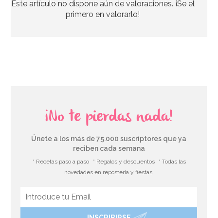
Este artículo no dispone aún de valoraciones. ¡Se el
29,90€
primero en valorarlo!
AÑADIR
¡No te pierdas nada!
Únete a los más de 75.000 suscriptores que ya
reciben cada semana
* Recetas paso a paso
* Regalos y descuentos
* Todas las
novedades en repostería y fiestas
INSCRIBIRSE