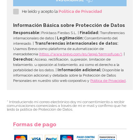
Kit figuras Roscón de Reyes Nº 2 (4 pcs)
He leído y acepto la
Política de Privacidad
1,40€
Información Básica sobre Protección de Datos
Responsable:
Pinkbass Fiestas S.L. |
Finalidad:
Transferencias
internacionales de datos |
Legitimación:
Consentimiento del
interesado. |
Transferencias internacionales de datos:
AÑADIR
Usamos Brevo como plataforma de automatización de
mercadotecnia
(https://www.brevo.com/es/legal/termsofuse/)
. |
Derechos:
Acceso, rectificación, supresión, limitación de
tratamiento, u oposición al tratamiento, así como el derecho a la
portabilidad de los datos. |
Información adicional:
Disponible la
información adicional y detallada sobre la Protección de Datos
Personales en nuestro sitio web corporativo y
Política de Privacidad
.
* Introduciendo mi correo electrónico doy mi consentimiento a recibir
comunicaciones comerciales a través de mi e-mail y confirmo que he
leído la política de Protección de Datos.
Formas de pago