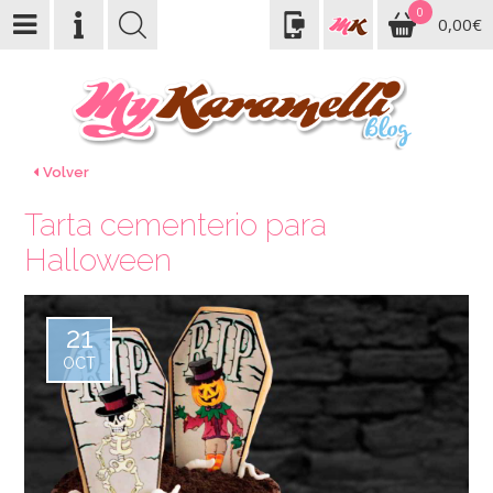
0
0,00€
Volver
Tarta cementerio para
Halloween
21
OCT