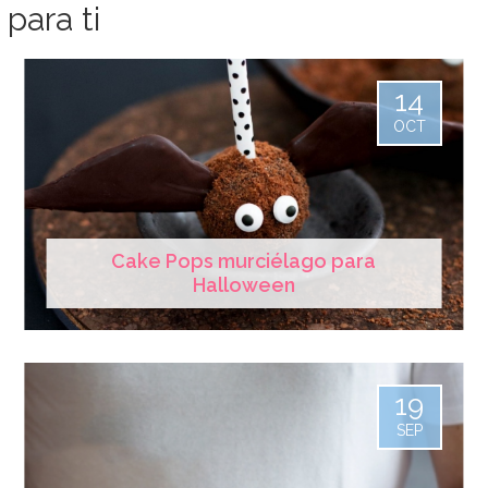
para ti
14
OCT
Cake Pops murciélago para
Halloween
19
SEP