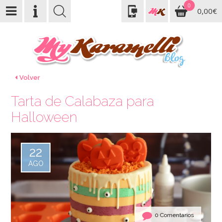
0
0,00€
Volver
Tarta de Calabaza para
Halloween
22
AGO
0 Comentarios