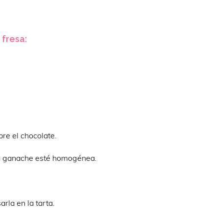
 fresa:
bre el chocolate.
la ganache esté homogénea.
rla en la tarta.