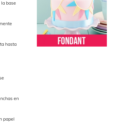
 la base
emente
lta hasta
se
pinchas en
n papel