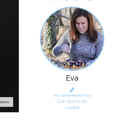
Eva
VER TODAS MIS RECETAS
Con aroma de
tarios
vainilla