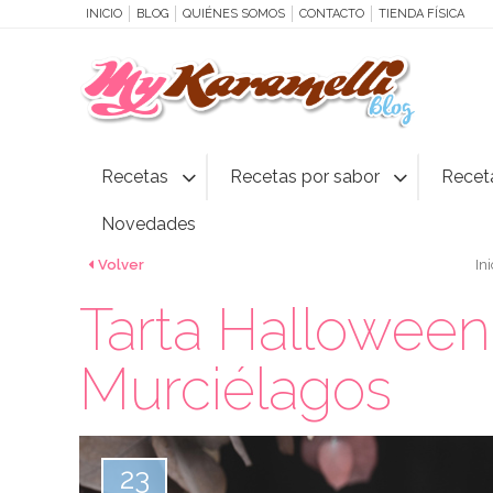
INICIO
BLOG
QUIÉNES SOMOS
CONTACTO
TIENDA FÍSICA
Recetas
Recetas por sabor
Recet
Novedades
Volver
Ini
Tarta Halloween
Murciélagos
23