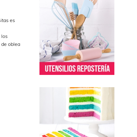
itas es
 los
 de oblea