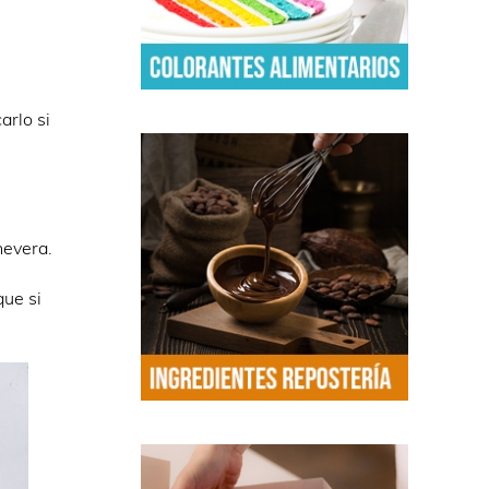
arlo si
 nevera.
que si