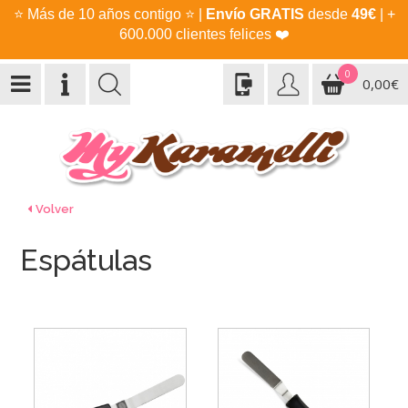
⭐
Más de 10 años contigo
⭐
|
Envío GRATIS
desde
49€
| +
600.000 clientes felices
❤️
0
0,00€
Volver
Espátulas