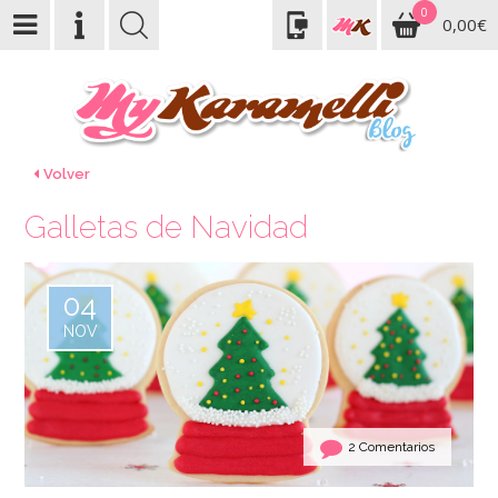
0
0,00€
Volver
Galletas de Navidad
04
NOV
2 Comentarios