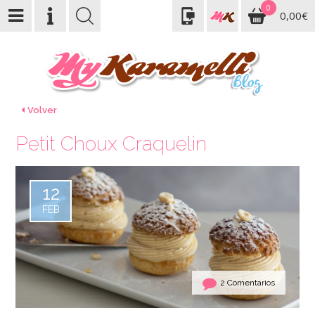
0
0,00€
Volver
Petit Choux Craquelin
12
FEB
2 Comentarios