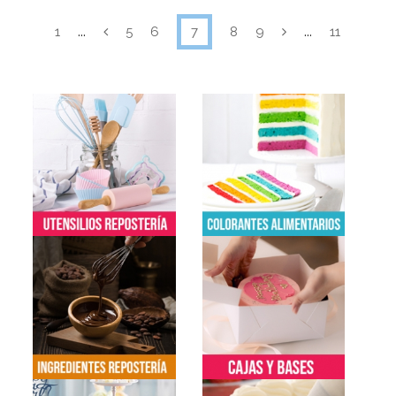
...
...
1
5
6
7
8
9
11