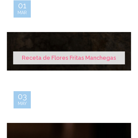
01
MAR
Receta de Flores Fritas Manchegas
03
MAY