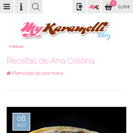
0
0,00€
Volver
Recetas de Ana Cristina
Memorias de una mesa
08
AGO