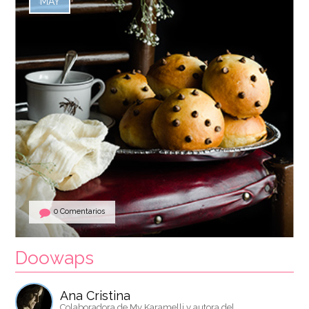
MAY
0 Comentarios
Doowaps
Ana Cristina
Colaboradora de My Karamelli y autora del