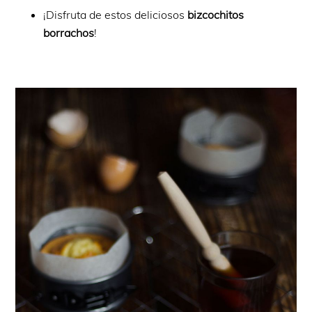
¡Disfruta de estos deliciosos
bizcochitos
borrachos
!