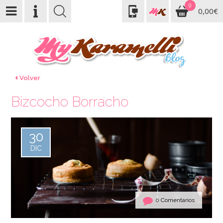
0
0,00€
Volver
Bizcocho Borracho
30
DIC
0 Comentarios