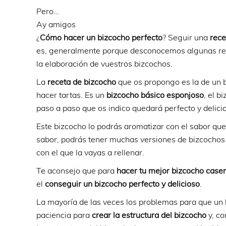
Pero…
Ay amigos
¿
Cómo hacer un bizcocho perfecto
? Seguir una
rece
es, generalmente porque desconocemos algunas regla
la elaboración de vuestros bizcochos.
La
receta de bizcocho
que os propongo es la de un b
hacer tartas. Es un
bizcocho básico esponjoso
, el b
paso a paso que os indico quedará perfecto y delici
Este bizcocho lo podrás aromatizar con el sabor que
sabor, podrás tener muchas versiones de bizcochos 
con el que la vayas a rellenar.
Te aconsejo que para
hacer tu mejor bizcocho case
el
conseguir un bizcocho perfecto y delicioso
.
La mayoría de las veces los problemas para que u
paciencia para
crear la estructura del bizcocho
y, co