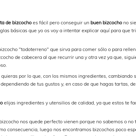
ta de bizcocho
es fácil pero conseguir un
buen bizcocho
no si
s básicas que yo os voy a intentar explicar aquí para que tri
izcocho "todoterreno" que sirva para comer sólo o para rellen
izcocho de cabecera al que recurrir una y otra vez ya que, sigu
oso.
 quieras por lo que, con los mismos ingredientes, cambiando s
dependiendo de tus gustos y, en caso de que hagas tartas, del
ro
elijas ingredientes y utensilios de calidad, ya que estos te fac
n bizcocho nos quede perfecto vienen porque no sabemos o no
mo consecuencia, luego nos encontramos bizcochos poco esp