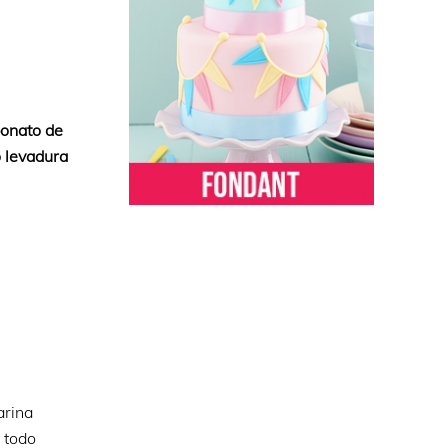
bonato de
o levadura
arina
 todo