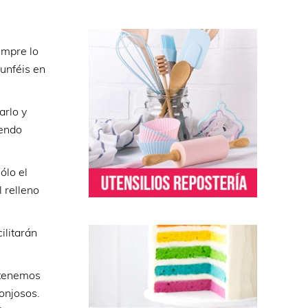
empre lo
unféis en
arlo y
iendo
ólo el
 relleno
ilitarán
 tenemos
onjosos.