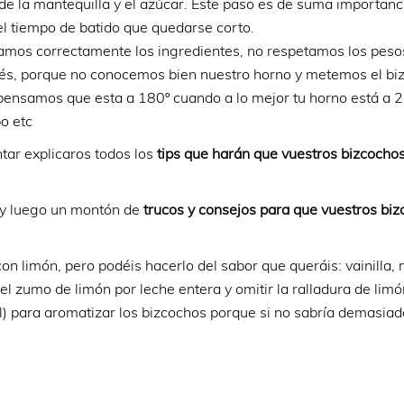
 de la mantequilla y el azúcar. Este paso es de suma importanc
el tiempo de batido que quedarse corto.
mos correctamente los ingredientes, no respetamos los peso
és, porque no conocemos bien nuestro horno y metemos el bi
 pensamos que esta a 180º cuando a lo mejor tu horno está a 2
o etc
ntar explicaros todos los
tips que harán que vuestros bizcocho
y luego un montón de
trucos y consejos para que vuestros bi
on limón, pero podéis hacerlo del sabor que queráis: vainilla, 
r el zumo de limón por leche entera y omitir la ralladura de limó
al) para aromatizar los bizcochos porque si no sabría demasiad