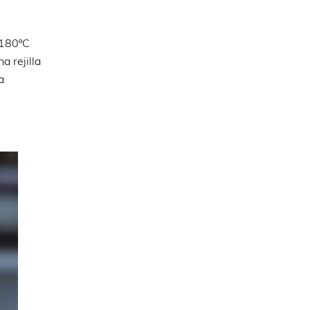
 180ºC
 rejilla
a