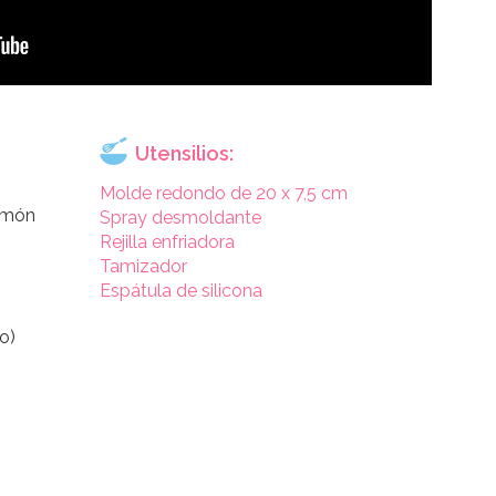
Utensilios:
Molde redondo de 20 x 7,5 cm
limón
Spray desmoldante
Rejilla enfriadora
Tamizador
Espátula de silicona
o)