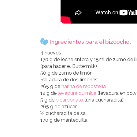
Ingredientes para el bizcocho:
4 huevos
170 g de leche entera y 15ml de zumo de 
(para hacer el Buttermilk)
50 g de zumo de limón
Ralladura de dos limones
265 g de
harina de repostería
12 g de
levadura química
(levadura en polv
5 g de
bicarbonato
(una cucharadita)
265 g de azúcar
½ cucharadita de sal
170 g de mantequilla