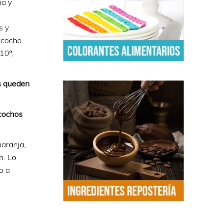
ia y
s y
zcocho
10º,
s queden
zcochos
naranja,
n. Lo
o a