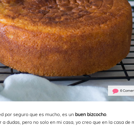
6 Comen
ned por seguro que es mucho, es un
buen bizcocho
.
ar a dudas, pero no solo en mi casa, yo creo que en la casa de