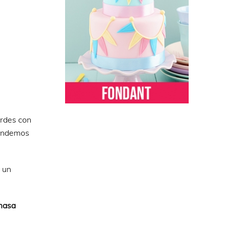
ordes con
tendemos
 un
 masa