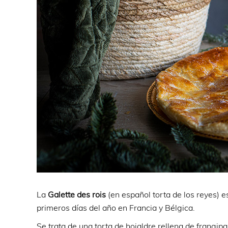
La
Galette
des rois
(en español torta de los reyes) e
primeros días del año en Francia y Bélgica.
Se trata de una torta de hojaldre rellena de frangi