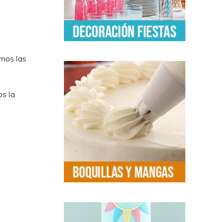
imos las
os la