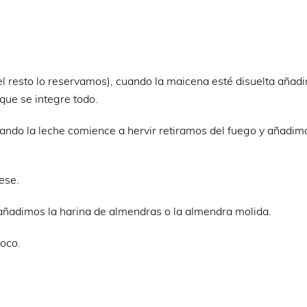
l resto lo reservamos), cuando la maicena esté disuelta añad
ue se integre todo.
uando la leche comience a hervir retiramos del fuego y añadim
ese.
ñadimos la harina de almendras o la almendra molida.
poco.