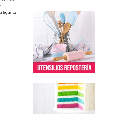
os
 figurita