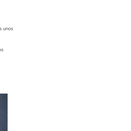
s unos
os