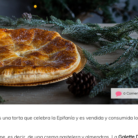
0 Comen
s una torta que celebra la Epifanía y es vendida y consumida l
pane, es decir, de una crema pastelera y almendras. La
Galette 