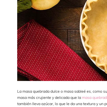
La masa quebrada dulce o masa sableé es, como su 
masa más crujiente y delicada que la
masa quebrad
también lleva azúcar, lo que le da una textura y un p