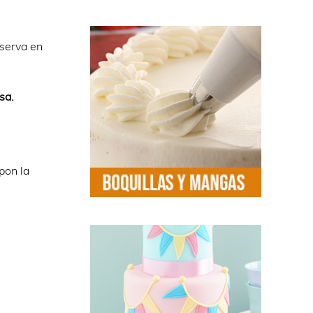
eserva en
sa.
pon la