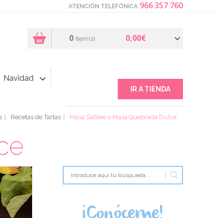
966 357 760
ATENCIÓN TELEFÓNICA
0
0,00€
Item(s)
Navidad
IR A TIENDA
s
Recetas de Tartas
Masa Sablée o Masa Quebrada Dulce
ce
¡Conóceme!