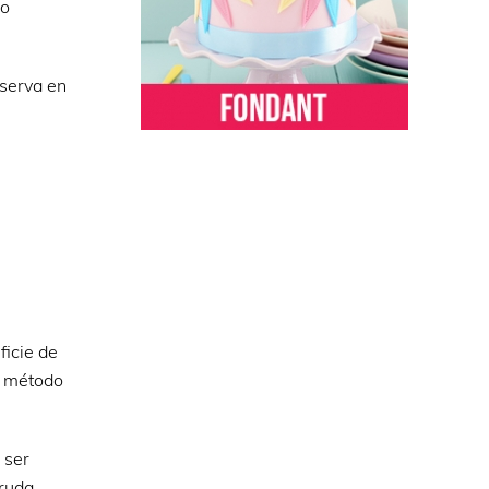
ro
eserva en
ficie de
e método
 ser
cruda