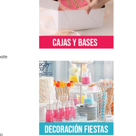
bate
ro