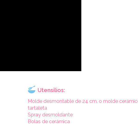
Utensilios:
Molde desmontable de 24 cm. o molde cerámic
tartaleta
Spray desmoldante
Bolas de cerámica