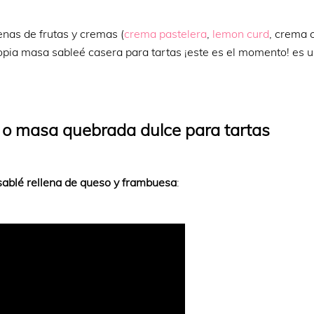
enas de frutas y cremas (
crema pastelera
,
lemon curd
, crema c
propia masa sableé casera para tartas ¡este es el momento! es 
 o masa quebrada dulce para tartas
sablé rellena de queso y frambuesa
: