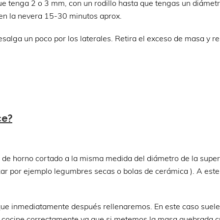
ue tenga 2 o 3 mm, con un rodillo hasta que tengas un diámet
 en la nevera 15-30 minutos aprox.
salga un poco por los laterales. Retira el exceso de masa y r
ce?
l de horno cortado a la misma medida del diámetro de la super
lizar por ejemplo legumbres secas o bolas de cerámica ). A est
que inmediatamente después rellenaremos. En este caso suele
e cocine correctamente ya que si metemos la masa quebrada 