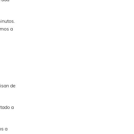
inutos.
emos a
isan de
tado a
os a