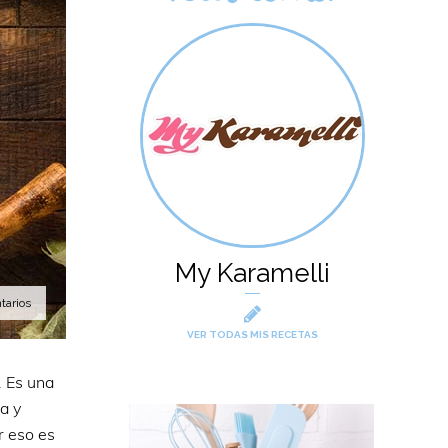
My Karamelli
tarios
VER TODAS MIS RECETAS
. Es una
a y
r eso es