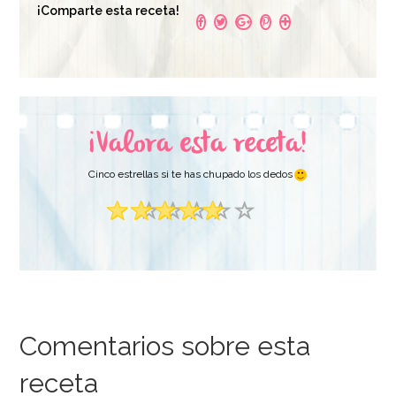
Taylor Allergen
¡Comparte esta receta!
400 gr - Callebaut
14,99€
14,95€
AÑADIR
AÑADIR
¡Valora esta receta!
Cinco estrellas si te has chupado los dedos
Comentarios sobre esta
receta
Hojas de Gelatina 10
Bases de cartón
ud
oro/negro 8 cm (12