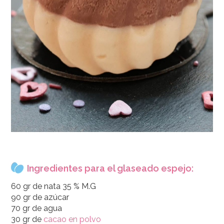
Ingredientes para el glaseado espejo:
60 gr de nata 35 % M.G
90 gr de azúcar
70 gr de agua
30 gr de
cacao en polvo