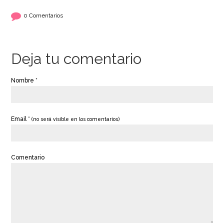
uds)
0 Comentarios
2,50€
2,50€
Deja tu comentario
AÑADIR
AÑADIR
Nombre *
Email *
(no será visible en los comentarios)
Comentario
Sprinkles Cupido 90
Sprinkles Bomba de