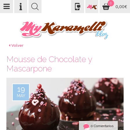
0
0,00€
Volver
Mousse de Chocolate y
Mascarpone
19
MAY
0 Comentarios