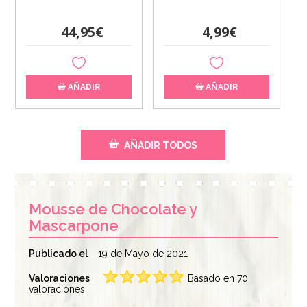
44,95€
4,99€
AÑADIR
AÑADIR
AÑADIR TODOS
Mousse de Chocolate y
Mascarpone
Publicado el
19 de Mayo de 2021
Valoraciones
Basado en 70
Termómetro Digital
valoraciones
Cobertura de
para Alimentos -
Chocolate Negro