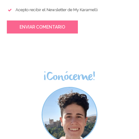
gr
Amor 90 gr
Acepto recibir el Newsletter de My Karamelli
5,50€
5,50€
ENVIAR COMENTARIO
AÑADIR
AÑADIR
¡Conóceme!
Sprinkles Galletas