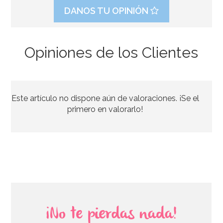
DANOS TU OPINIÓN
Opiniones de los Clientes
Pegamento Comestible con Pincel 22 gr - FunCakes
Este artículo no dispone aún de valoraciones. ¡Se el
2,75€
primero en valorarlo!
AÑADIR
¡No te pierdas nada!