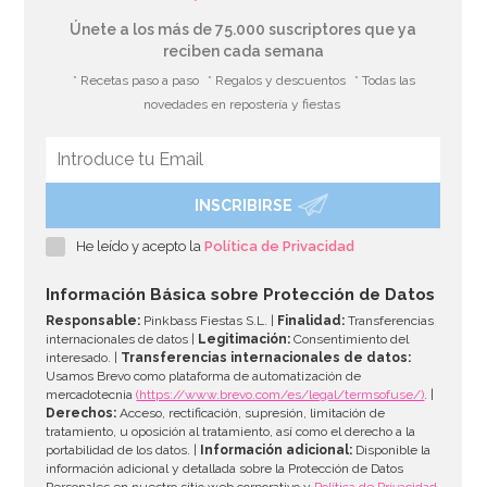
Únete a los más de 75.000 suscriptores que ya
reciben cada semana
* Recetas paso a paso
* Regalos y descuentos
* Todas las
novedades en repostería y fiestas
INSCRIBIRSE
Pegamento Comestible 25 gr - Rainbow Dust
He leído y acepto la
Política de Privacidad
2,95€
Información Básica sobre Protección de Datos
Responsable:
Pinkbass Fiestas S.L. |
Finalidad:
Transferencias
internacionales de datos |
Legitimación:
Consentimiento del
interesado. |
Transferencias internacionales de datos:
AÑADIR
Usamos Brevo como plataforma de automatización de
mercadotecnia
(https://www.brevo.com/es/legal/termsofuse/)
. |
Derechos:
Acceso, rectificación, supresión, limitación de
tratamiento, u oposición al tratamiento, así como el derecho a la
portabilidad de los datos. |
Información adicional:
Disponible la
información adicional y detallada sobre la Protección de Datos
Personales en nuestro sitio web corporativo y
Política de Privacidad
.