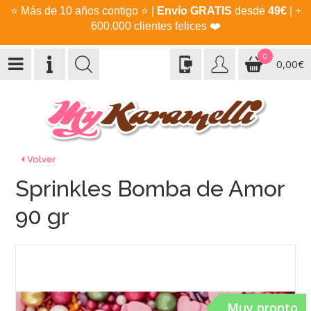
⭐
Más de 10 años contigo
⭐
|
Envío GRATIS
desde
49€
| +
600.000 clientes felices
❤️
0
0,00€
Volver
Sprinkles Bomba de Amor
90 gr
Muy pronto