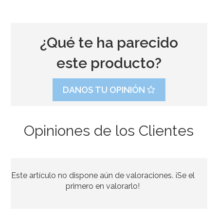
¿Qué te ha parecido
este producto?
DANOS TU OPINIÓN
Opiniones de los Clientes
Agar Agar 50 gr - Funcakes
Este artículo no dispone aún de valoraciones. ¡Se el
4,95€
primero en valorarlo!