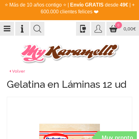
⭐
Más de 10 años contigo
⭐
|
Envío GRATIS
desde
49€
| +
600.000 clientes felices
❤️
0
0,00€
Volver
Gelatina en Láminas 12 ud
Muy pronto