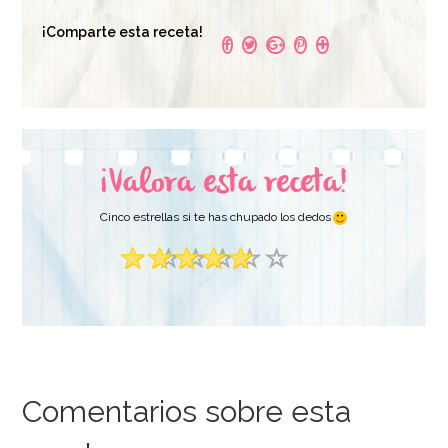
Terciopelo Blanco
Terciopelo Rojo 100
100 ml
¡Comparte esta receta!
ml - Dekora
9,50€
10,95€
AÑADIR
AÑADIR
¡Valora esta receta!
Cinco estrellas si te has chupado los dedos
Comentarios sobre esta