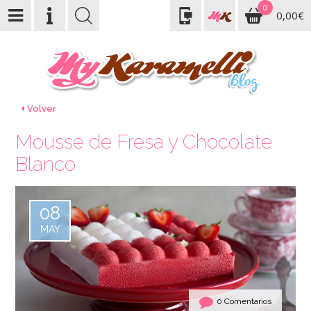
0
0,00€
Volver
Mousse de Fresa y Chocolate
Blanco
08
MAY
0 Comentarios