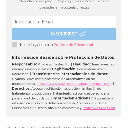
* Recetas paso a paso
* Regalos y descuentos
* Todas las
novedades en repostería y fiestas
INSCRIBIRSE
He leído y acepto la
Política de Privacidad
Información Básica sobre Protección de Datos
Responsable:
Pinkbass Fiestas S.L. |
Finalidad:
Transferencias
internacionales de datos |
Legitimación:
Consentimiento del
interesado. |
Transferencias internacionales de datos:
Usamos Brevo como plataforma de automatización de
mercadotecnia
(https://www.brevo.com/es/legal/termsofuse/)
. |
Derechos:
Acceso, rectificación, supresión, limitación de
tratamiento, u oposición al tratamiento, así como el derecho a la
portabilidad de los datos. |
Información adicional:
Disponible la
información adicional y detallada sobre la Protección de Datos
Personales en nuestro sitio web corporativo y
Política de Privacidad
.
* Introduciendo mi correo electrónico doy mi consentimiento a recibir