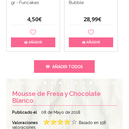
gr - Funcakes
Bubble
4,50€
28,99€
AÑADIR
AÑADIR
AÑADIR TODOS
Mousse de Fresa y Chocolate
Blanco
Publicado el
08 de Mayo de 2018
Valoraciones
Basado en 158
Spray Efecto
valoraciones
Spray Efecto