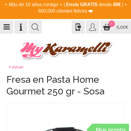
⭐
Más de 10 años contigo
⭐
|
Envío GRATIS
desde
49€
| +
600.000 clientes felices
❤️
0
0,00€
Volver
Fresa en Pasta Home
Gourmet 250 gr - Sosa
Muy pronto