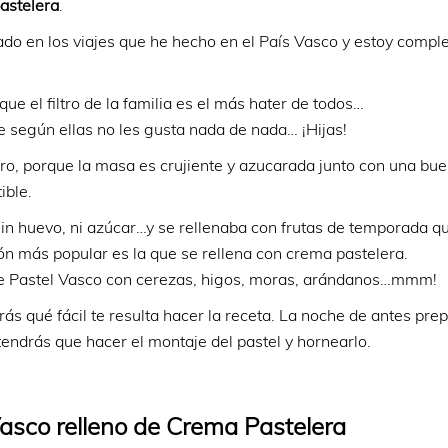
astelera
.
ado en los viajes que he hecho en el País Vasco y estoy comp
que el filtro de la familia es el más hater de todos…
e según ellas no les gusta nada de nada… ¡Hijas!
ro, porque la masa es crujiente y azucarada junto con una bu
ible.
 sin huevo, ni azúcar…y se rellenaba con frutas de temporada q
ión más popular es la que se rellena con crema pastelera.
te Pastel Vasco con cerezas, higos, moras, arándanos…mmm!
ás qué fácil te resulta hacer la receta. La noche de antes prep
 tendrás que hacer el montaje del pastel y hornearlo.
asco relleno de Crema Pastelera