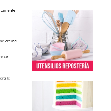
letamente
ena crema
ue se
ara la