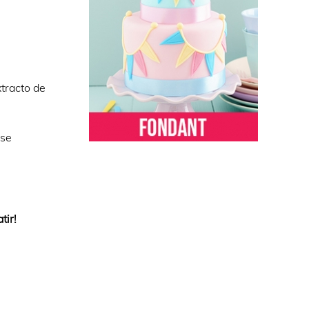
xtracto de
 se
tir!