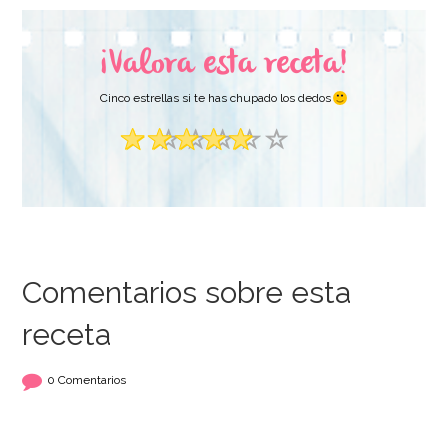
¡Valora esta receta!
AÑADIR
AÑADIR
Cinco estrellas si te has chupado los dedos
Comentarios sobre esta
receta
Colorante en Pasta
Cortador Flexible
Fucsia 25 gr -
para Masas 22 cm
0 Comentarios
Sugarflair
4,65€
3,95€