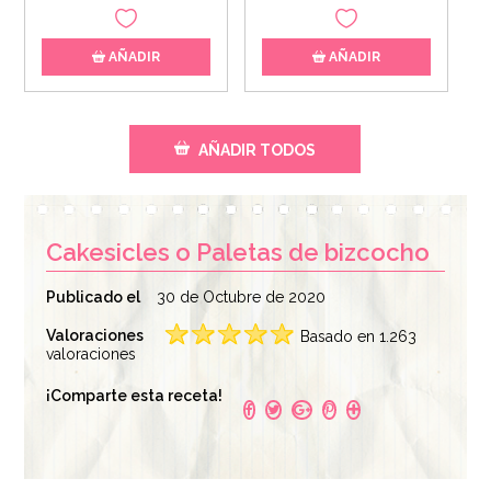
AÑADIR
AÑADIR
AÑADIR TODOS
Cakesicles o Paletas de bizcocho
Publicado el
30 de Octubre de 2020
Valoraciones
Basado en 1.263
valoraciones
Molde Silicona para
Palitos de Madera
¡Comparte esta receta!
Helados Classic (Tipo
para Helados (100
Magnum)
uds)
21,95€
3,95€