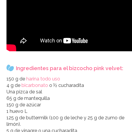
Ingredientes para el bizcocho pink velvet:
150 g de
harina todo uso
4 g de
bicarbonato
o ½ cucharadita
Una pizca de sal
65 g de mantequilla
150 g de azúcar
1 huevo L
125 g de buttermilk (100 g de leche y 25 g de zumo de
limón).
5 g de vinagre o una cucharadita