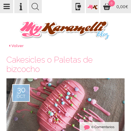
0
0,00€
Volver
Cakesicles o Paletas de
bizcocho
30
OCT
0 Comentarios