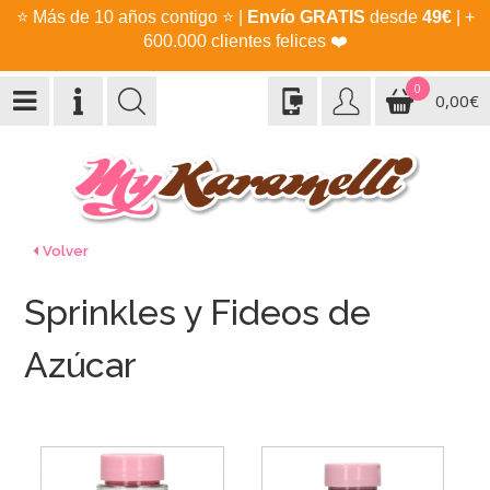
⭐
Más de 10 años contigo
⭐
|
Envío GRATIS
desde
49€
| +
600.000 clientes felices
❤️
0
0,00€
Volver
Sprinkles y Fideos de
Azúcar