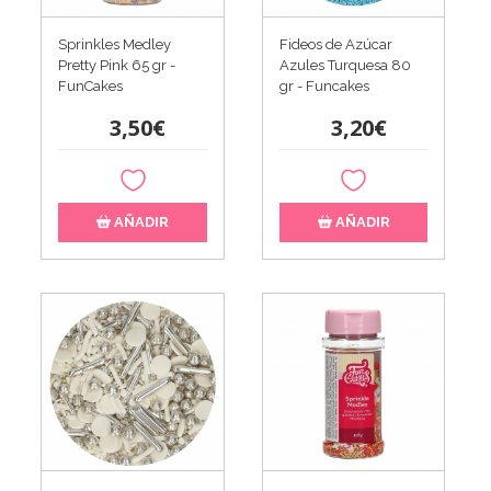
Sprinkles Medley
Fideos de Azúcar
Pretty Pink 65 gr -
Azules Turquesa 80
FunCakes
gr - Funcakes
3,50€
3,20€
AÑADIR
AÑADIR