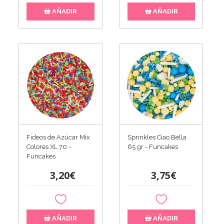
AÑADIR
AÑADIR
Fideos de Azúcar Mix
Sprinkles Ciao Bella
Colores XL 70 -
65 gr - Funcakes
Funcakes
3,20€
3,75€
AÑADIR
AÑADIR