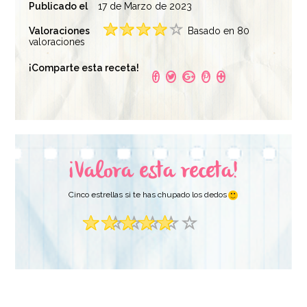
Publicado el
17 de Marzo de 2023
Valoraciones
Basado en 80
valoraciones
Molde para
Rejilla para Enfriar 40
¡Comparte esta receta!
Cupcakes 12
cm x 25 cm - Wilton
Cavidades - Wilton
11,95€
7,95€
¡Valora esta receta!
AÑADIR
AÑADIR
Cinco estrellas si te has chupado los dedos