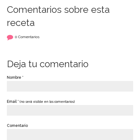
Comentarios sobre esta
receta
Brocha de Pastelería
Manga Pastelera
27 cm
Reutilizable Wilton 35
0 Comentarios
cm
2,45€
8,95€
Deja tu comentario
Nombre *
AÑADIR
AÑADIR
Email *
(no será visible en los comentarios)
Comentario