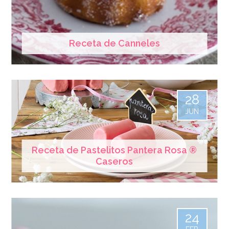
Receta de Canneles
28
JUN
Receta de Pastelitos Pantera Rosa ®
Caseros
24