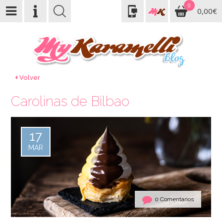
0
0,00€
Volver
Carolinas de Bilbao
17
MAR
0 Comentarios