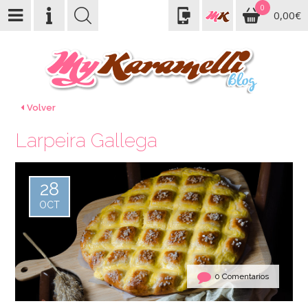
0
0,00€
Volver
Larpeira Gallega
28
OCT
0 Comentarios