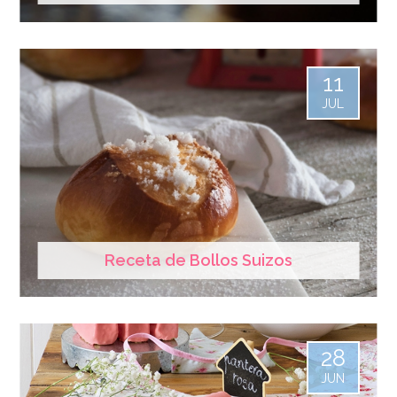
11
JUL
Receta de Bollos Suizos
28
JUN