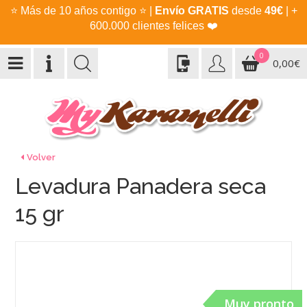
⭐
Más de 10 años contigo
⭐
|
Envío GRATIS
desde
49€
| +
600.000 clientes felices
❤️
0
0,00€
Volver
Levadura Panadera seca
15 gr
Muy pronto