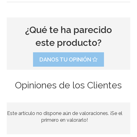
¿Qué te ha parecido
este producto?
DANOS TU OPINIÓN
Opiniones de los Clientes
Moldes de Papel para Panettone de 900 gr 5 ud
Este artículo no dispone aún de valoraciones. ¡Se el
6,95€
primero en valorarlo!