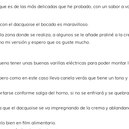
ue es de las más delicadas que he probado, con un sabor a vai
con el dacquoise el bocado es maravilloso.
 la zona donde se realiza, a algunos se le añade praliné a la c
cho mi versión y espero que os guste mucho.
bueno tener unas buenas varillas eléctricas para poder montar
pero como en este caso lleva canela verás que tiene un tono y
arse conforme salga del horno, si no se enfriará y se quebra
 ya que el dacquoise se va impregnando de la crema y ablanda
lo bien en film alimentario.