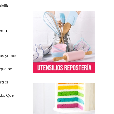
nilla
rema,
 las yemas
 que no
rá al
ndo. Que