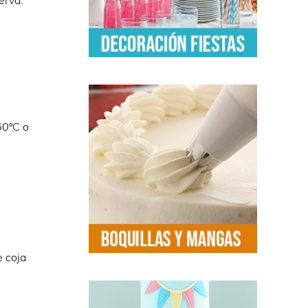
erva.
60ºC o
e coja