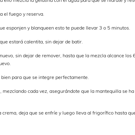
ello mezcla la gelatina con el agua para que se hidrate y res
a el fuego y reserva.
que esponjen y blanqueen esto te puede llevar 3 o 5 minutos.
que estará calentita, sin dejar de batir.
 nuevo, sin dejar de remover, hasta que la mezcla alcance los 
uevo.
 bien para que se integre perfectamente.
s, mezclando cada vez, asegurándote que la mantequilla se ha
a crema, deja que se enfríe y luego lleva al frigorífico hasta qu