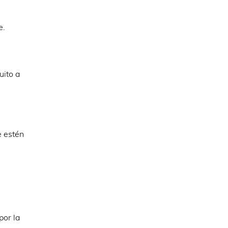
e.
uito a
e estén
por la