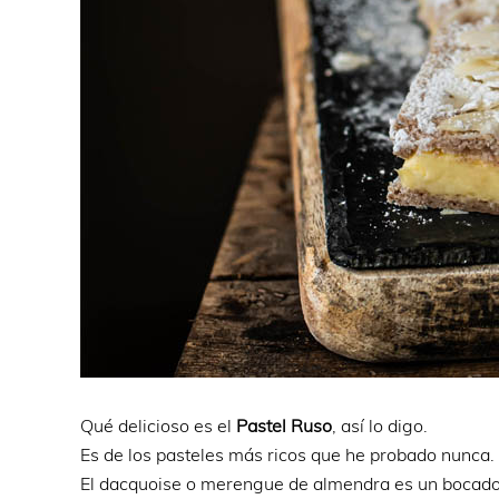
Qué delicioso es el
Pastel Ruso
, así lo digo.
Es de los pasteles más ricos que he probado nunca.
El dacquoise o merengue de almendra es un bocado m