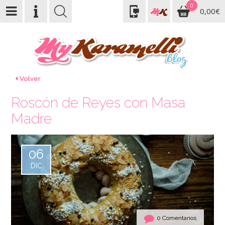
0
0,00€
Volver
Roscón de Reyes con Masa
Madre
06
DIC
0 Comentarios