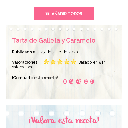
AÑADIR TODOS
Tarta de Galleta y Caramelo
Publicado el
27 de Julio de 2020
Valoraciones
Basado en 814
valoraciones
Rollo de Acetato
Esencia de Vainilla
¡Comparte esta receta!
para Pastelería 20 m
100 ml
x 12 cm
11,95€
2,95€
¡Valora esta receta!
AÑADIR
AÑADIR