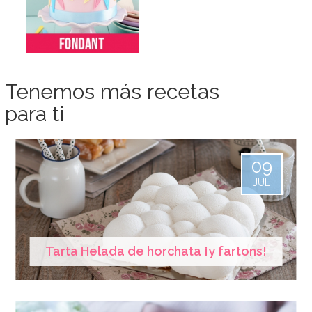
Tenemos más recetas
para ti
09
JUL
Tarta Helada de horchata ¡y fartons!