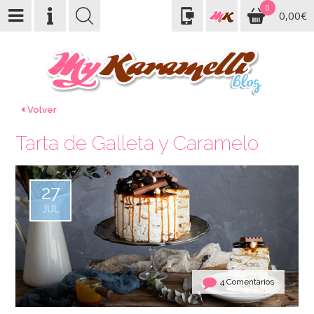
0
0,00€
Volver
Tarta de Galleta y Caramelo
27
JUL
4 Comentarios