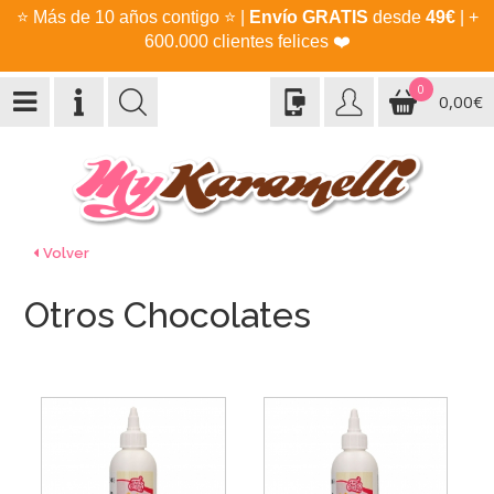
⭐
Más de 10 años contigo
⭐
|
Envío GRATIS
desde
49€
| +
600.000 clientes felices
❤️
0
0,00€
Volver
Otros Chocolates