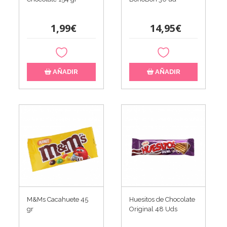
1,99€
14,95€
AÑADIR
AÑADIR
M&Ms Cacahuete 45
Huesitos de Chocolate
gr
Original 48 Uds