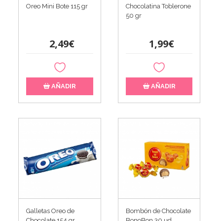
Oreo Mini Bote 115 gr
Chocolatina Toblerone
50 gr
2,49€
1,99€
AÑADIR
AÑADIR
Galletas Oreo de
Bombón de Chocolate
Chocolate 154 gr
BonoBon 30 ud