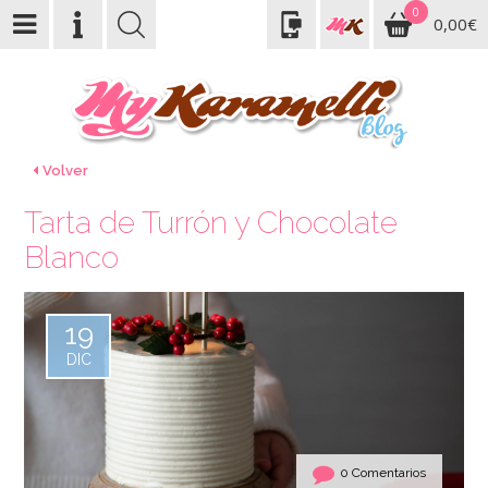
0
0,00€
Volver
Tarta de Turrón y Chocolate
Blanco
19
DIC
0 Comentarios