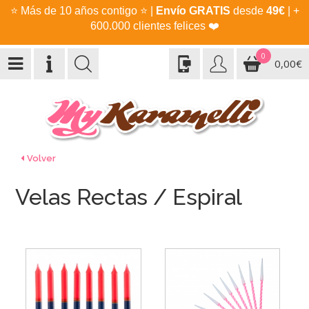
⭐
Más de 10 años contigo
⭐
|
Envío GRATIS
desde
49€
| +
600.000 clientes felices
❤️
0
0,00€
Volver
Velas Rectas / Espiral