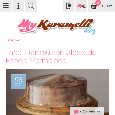
0
0,00€
Volver
Tarta Tiramisú con Glaseado
Espejo Marmolado
03
OCT
0 Comentarios