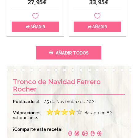
27,95€
33,95€
AÑADIR
AÑADIR
AÑADIR TODOS
Tronco de Navidad Ferrero
Rocher
Publicado el
25 de Noviembre de 2021
Valoraciones
Basado en 82
Cobertura de
valoraciones
Gelatina en Polvo
Chocolate Negro
(Texturizante) 100 gr -
400 gr - Callebaut
¡Comparte esta receta!
Dayelet