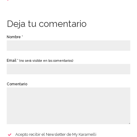
9,65€
1,50€
Deja tu comentario
AÑADIR
AÑADIR
Nombre *
Email *
(no será visible en los comentarios)
Comentario
Levadura en Polvo
80 gr - FunCakes
Acepto recibir el Newsletter de My Karamelli