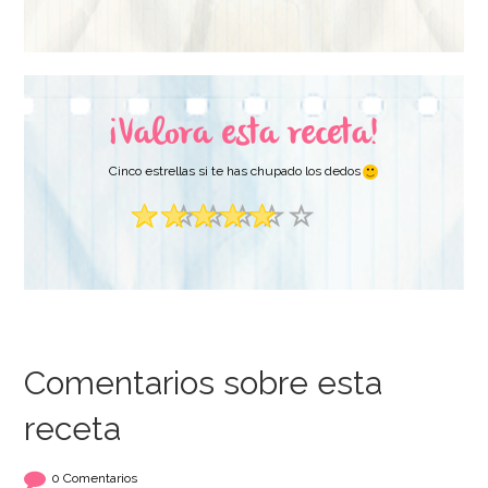
14,95€
6,95€
AÑADIR
AÑADIR
¡Valora esta receta!
Cinco estrellas si te has chupado los dedos
Comentarios sobre esta
receta
Harina de Almendras
Harina de Trigo
300 gr
Repostería 1 Kg -
Santa Rita
0 Comentarios