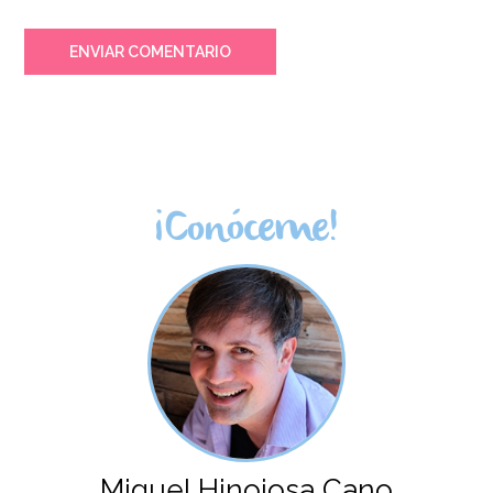
2,95€
ENVIAR COMENTARIO
AÑADIR
¡Conóceme!
Miguel Hinojosa Cano