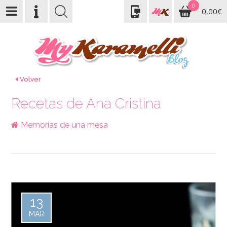
0
0,00€
Volver
Recetas de Ana Cristina
Memorias de una mesa
13
MAR