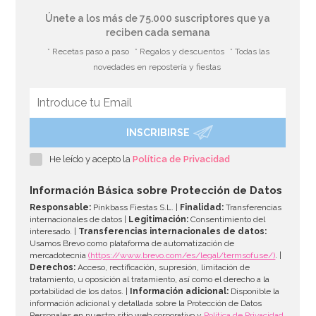
Únete a los más de 75.000 suscriptores que ya
reciben cada semana
* Recetas paso a paso
* Regalos y descuentos
* Todas las
novedades en repostería y fiestas
INSCRIBIRSE
He leído y acepto la
Política de Privacidad
Información Básica sobre Protección de Datos
Responsable:
Pinkbass Fiestas S.L. |
Finalidad:
Transferencias
internacionales de datos |
Legitimación:
Consentimiento del
interesado. |
Transferencias internacionales de datos:
Usamos Brevo como plataforma de automatización de
mercadotecnia
(https://www.brevo.com/es/legal/termsofuse/)
. |
Derechos:
Acceso, rectificación, supresión, limitación de
tratamiento, u oposición al tratamiento, así como el derecho a la
portabilidad de los datos. |
Información adicional:
Disponible la
información adicional y detallada sobre la Protección de Datos
Personales en nuestro sitio web corporativo y
Política de Privacidad
.