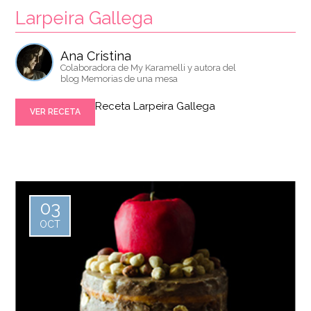
Larpeira Gallega
Ana Cristina
Colaboradora de My Karamelli y autora del
blog Memorias de una mesa
Receta Larpeira Gallega
VER RECETA
03
OCT