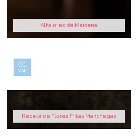
Alfajores de Maicena
01
MAR
Receta de Flores Fritas Manchegas