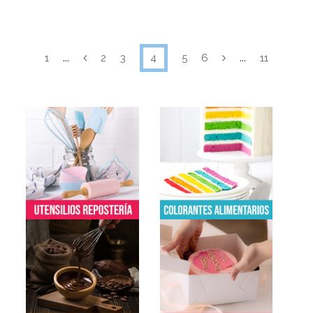
...
...
1
2
3
4
5
6
11