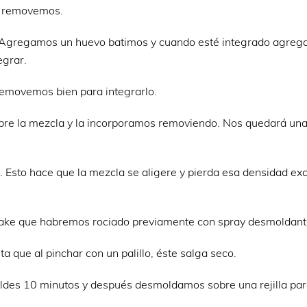
 y removemos.
s. Agregamos un huevo batimos y cuando esté integrado agreg
egrar.
Removemos bien para integrarlo.
obre la mezcla y la incorporamos removiendo. Nos quedará un
 Esto hace que la mezcla se aligere y pierda esa densidad ex
cake que habremos rociado previamente con spray desmoldant
que al pinchar con un palillo, éste salga seco.
ldes 10 minutos y después desmoldamos sobre una rejilla pa