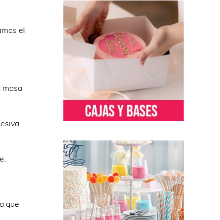
amos el
a masa
cesiva
e.
ra que