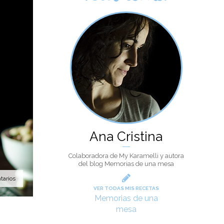
Ana Cristina
Colaboradora de My Karamelli y autora
del blog Memorias de una mesa
tarios
VER TODAS MIS RECETAS
Memorias de una
mesa