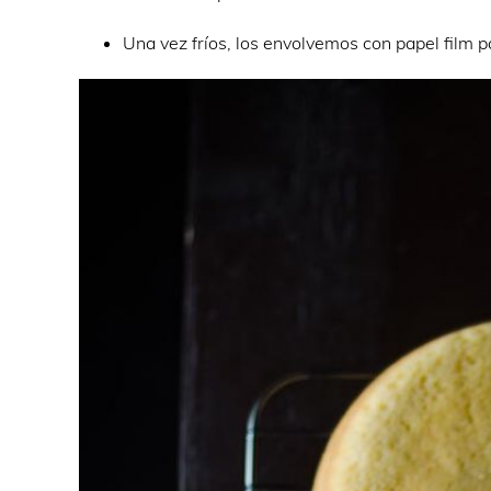
Una vez fríos, los envolvemos con papel film p