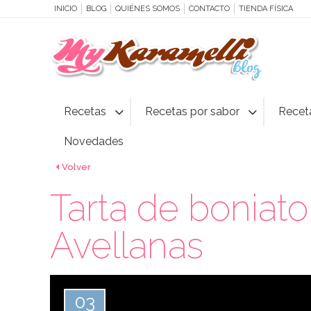
INICIO
BLOG
QUIÉNES SOMOS
CONTACTO
TIENDA FÍSICA
Recetas
Recetas por sabor
Recet
Novedades
Volver
Tarta de boniato
Avellanas
03