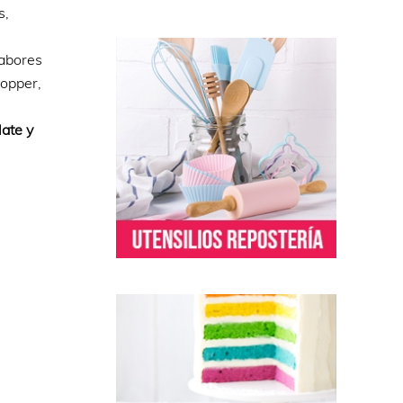
s,
sabores
topper,
late y