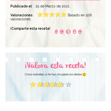
Publicado el
25 de Marzo de 2021
Valoraciones
Basado en 506
valoraciones
Tulipas para Muffins
Tulipas para Muffins
¡Comparte esta receta!
Blancas
Periódico
3,50€
3,50€
¡Valora esta receta!
AÑADIR
AÑADIR
Cinco estrellas si te has chupado los dedos