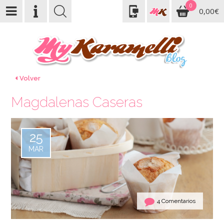
0
0,00€
Volver
Magdalenas Caseras
25
MAR
4 Comentarios