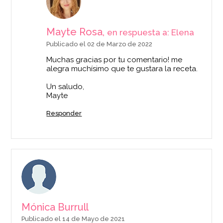
Mayte Rosa,
en respuesta a: Elena
Publicado el 02 de Marzo de 2022
Bicarbonato Sódico
Muchas gracias por tu comentario! me
Funcakes (100 gr)
alegra muchísimo que te gustara la receta.
Un saludo,
2,50€
Mayte
Responder
AÑADIR
Mónica Burrull
Publicado el 14 de Mayo de 2021