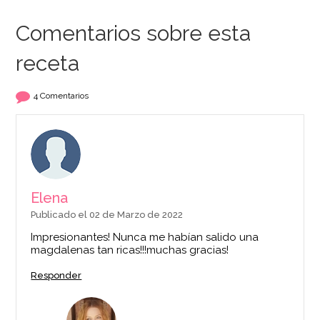
Comentarios sobre esta
receta
Harina de Trigo
Levadura en Polvo
Repostería 1 Kg -
80 gr - FunCakes
4 Comentarios
Santa Rita
1,50€
2,95€
AÑADIR
AÑADIR
Elena
Publicado el 02 de Marzo de 2022
Impresionantes! Nunca me habían salido una
magdalenas tan ricas!!!muchas gracias!
Responder