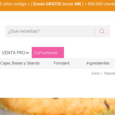
0 años contigo
⭐
|
Envío GRATIS
desde
49€
| + 600.000 client
VENTA PRO
Comuniones
Cajas, Bases y Stands
Fondant
Ingredientes
Inicio
Repost