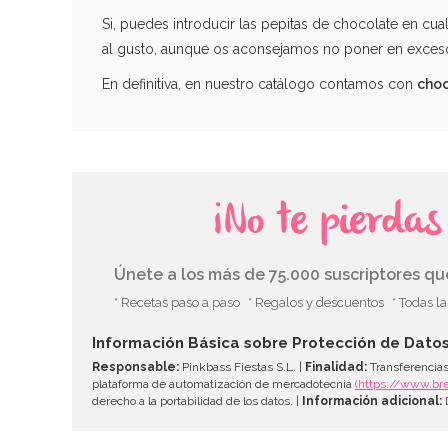
Si, puedes introducir las pepitas de chocolate en cua
al gusto, aunque os aconsejamos no poner en exceso.
En definitiva, en nuestro catálogo contamos con
choc
¡No te pierda
Únete a los más de 75.000 suscriptores q
* Recetas paso a paso
* Regalos y descuentos
* Todas l
Información Básica sobre Protección de Dato
Responsable:
Pinkbass Fiestas S.L. |
Finalidad:
Transferencias
plataforma de automatización de mercadotecnia
(https://www.br
derecho a la portabilidad de los datos. |
Información adicional:
D