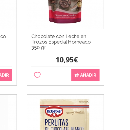
nco
Chocolate con Leche en
Trozos Especial Horneado
350 gr
10,95€
ADIR
AÑADIR