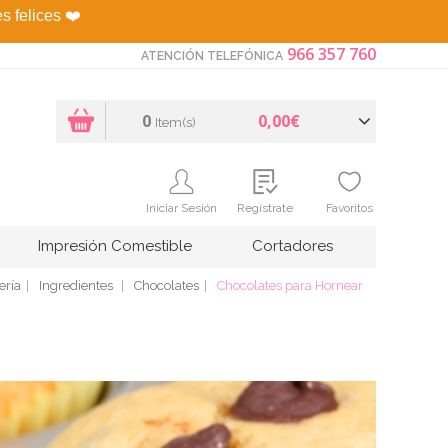
es felices
❤️
966 357 760
ATENCIÓN TELEFÓNICA
0
0,00€
Item(s)
Iniciar Sesión
Regístrate
Favoritos
Impresión Comestible
Cortadores
ería
Ingredientes
Chocolates
Chocolates para Hornear