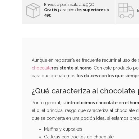
Envíos a península a 4.95€
Gratis
superiores a
para pedidos
49€
Aunque en repostería es frecuente recurrir al uso d
chocolate
resistente al horno
. Con este producto pod
para que preparemos
los dulces con los que siem
¿Qué caracteriza al chocolate
Por lo general,
si introducimos chocolate en el hor
ello, el principal rasgo que caracteriza al chocolate
que se convierta en una opción ideal si estamos pr
Muffins y cupcakes
Galletas con trocitos de chocolate