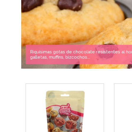
Riquísimas gotas de chocolate resistentes al 
galletas, muffins, bizcochos...