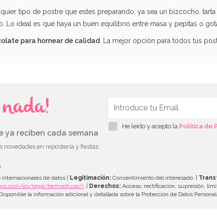
lquier tipo de postre que estes preparando, ya sea un bizcocho, tarta
 Lo ideal es que haya un buen equilibrio entre masa y pepitas o got
olate para hornear de calidad
. La mejor opción para todos tus post
s nada!
He leído y acepto la
Política de 
ue ya reciben cada semana
as novedades en repostería y fiestas
s
 internacionales de datos |
Legitimación:
Consentimiento del interesado. |
Trans
evo.com/es/legal/termsofuse/)
. |
Derechos:
Acceso, rectificación, supresión, limi
isponible la información adicional y detallada sobre la Protección de Datos Persona