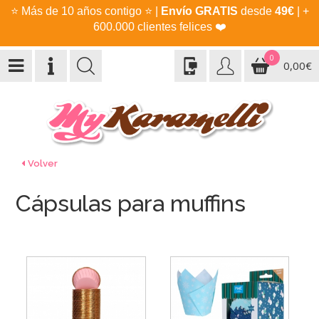
⭐
Más de 10 años contigo
⭐
|
Envío GRATIS
desde
49€
| +
600.000 clientes felices
❤️
0
0,00€
Volver
Cápsulas para muffins